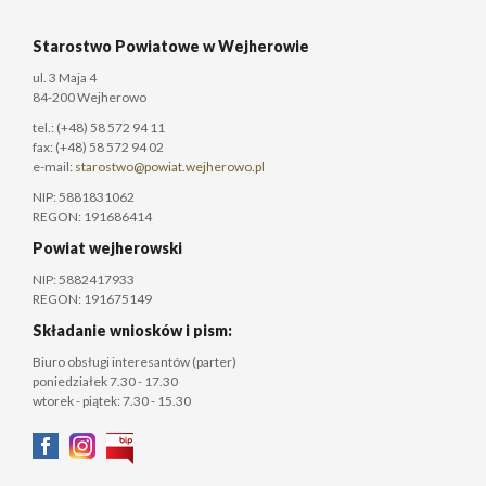
Starostwo Powiatowe w Wejherowie
ul. 3 Maja 4
84-200 Wejherowo
tel.: (+48) 58 572 94 11
fax: (+48) 58 572 94 02
e-mail:
starostwo@powiat.wejherowo.pl
NIP: 5881831062
REGON: 191686414
Powiat wejherowski
NIP: 5882417933
REGON: 191675149
Składanie wniosków i pism:
Biuro obsługi interesantów (parter)
poniedziałek 7.30 - 17.30
wtorek - piątek: 7.30 - 15.30