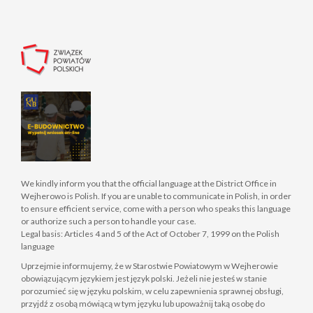
We kindly inform you that the official language at the District Office in
Wejherowo is Polish. If you are unable to communicate in Polish, in order
to ensure efficient service, come with a person who speaks this language
or authorize such a person to handle your case.
Legal basis: Articles 4 and 5 of the Act of October 7, 1999 on the Polish
language
Uprzejmie informujemy, że w Starostwie Powiatowym w Wejherowie
obowiązującym językiem jest język polski. Jeżeli nie jesteś w stanie
porozumieć się w języku polskim, w celu zapewnienia sprawnej obsługi,
przyjdź z osobą mówiącą w tym języku lub upoważnij taką osobę do